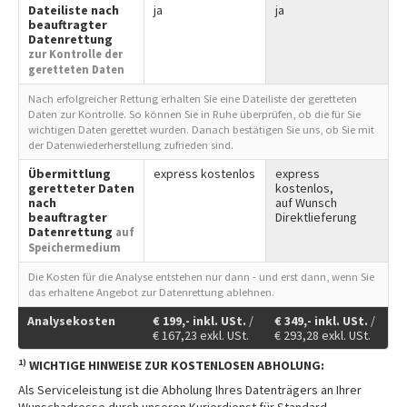
Dateiliste nach
ja
ja
beauftragter
Datenrettung
zur Kontrolle der
geretteten Daten
Nach erfolgreicher Rettung erhalten Sie eine Dateiliste der geretteten
Daten zur Kontrolle. So können Sie in Ruhe überprüfen, ob die für Sie
wichtigen Daten gerettet wurden. Danach bestätigen Sie uns, ob Sie mit
der Datenwiederherstellung zufrieden sind.
Übermittlung
express kostenlos
express
geretteter Daten
kostenlos,
nach
auf Wunsch
beauftragter
Direktlieferung
Datenrettung
auf
Speichermedium
Die Kosten für die Analyse entstehen nur dann - und erst dann, wenn Sie
das erhaltene Angebot zur Datenrettung ablehnen.
Analysekosten
€
199,-
inkl. USt.
/
€
349,-
inkl. USt.
/
€
167,23
exkl. USt.
€
293,28
exkl. USt.
1)
WICHTIGE HINWEISE ZUR KOSTENLOSEN ABHOLUNG:
Als Serviceleistung ist die Abholung Ihres Datenträgers an Ihrer
Wunschadresse durch unseren Kurierdienst für Standard-