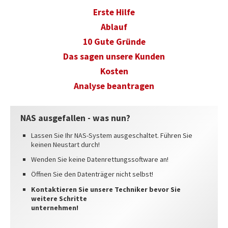
Erste Hilfe
INFO
Ablauf
IMPRESSUM
10 Gute Gründe
AGB
Das sagen unsere Kunden
DATENSCHUTZ
Kosten
HAFTUNGSAUSSCHLUSS
Analyse beantragen
WIDERRUFSBELEHRUNG
NAS ausgefallen - was nun?
WIDERRUFSFORMULAR
Lassen Sie Ihr NAS-System ausgeschaltet. Führen Sie
STANDORTE
keinen Neustart durch!
Wenden Sie keine Datenrettungssoftware an!
Öffnen Sie den Datenträger nicht selbst!
Kontaktieren Sie unsere Techniker bevor Sie
weitere Schritte
unternehmen!