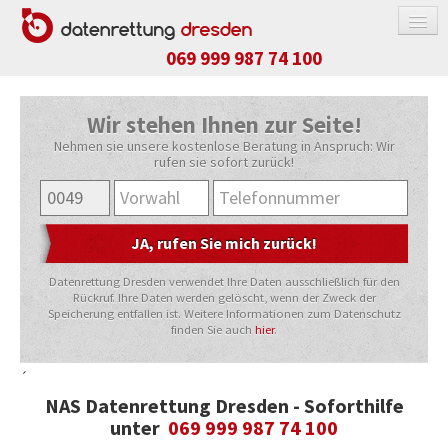
069 999 987 74 100
DATENRETTUNG
Wir stehen Ihnen zur Seite!
FESTPLATTE / SSD
Nehmen sie unsere kostenlose Beratung in Anspruch: Wir
RAID-SYSTEM
rufen sie sofort zurück!
NAS-SYSTEM
APPLE-PRODUKTE
USB-STICK / SPEICHERKARTE
Datenrettung Dresden verwendet Ihre Daten ausschließlich für den
HANDY / TABLET
Rückruf. Ihre Daten werden gelöscht, wenn der Zweck der
Speicherung entfallen ist. Weitere Informationen zum Datenschutz
KOSTEN
finden Sie auch
hier
.
ABLAUF
´
NAS Datenrettung Dresden - Soforthilfe
RICHTIG VERPACKEN
unter
069 999 987 74 100
REFERENZEN