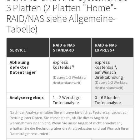
3 Platten (2 Platten "Home"-
RAID/NAS siehe Allgemeine-
Tabelle)
RAID & NAS
RAID & NAS
SERVICE
STANDARD
EXPRESS+
Abholung
express
express
1)
1)
defekter
kostenlos
kostenlos
,
Datenträger
auf Wunsch
Direktabholung
(Dauer: 1-2 Werktag
(Dauer: 1-2 Werktag
deutschlandweit)
deutschlandweit)
Analyseergebnis
1 – 2 Werktage
0 – 6 Stunden
Tiefenanalyse
Tiefenanalyse
Nach der Analyse erhalten Sie ein unverbindliches Festpreisangebot zur
Rettung Ihrer Daten. Sie entscheiden, ob Sie dieses Angebot
wahrnehmen oder nicht. Wenn Sie unser Angebot nicht annehmen,
erhalten Sie die Rechnung über die Analysekosten und auf Wunsch Ihren
Datenträger retourniert.