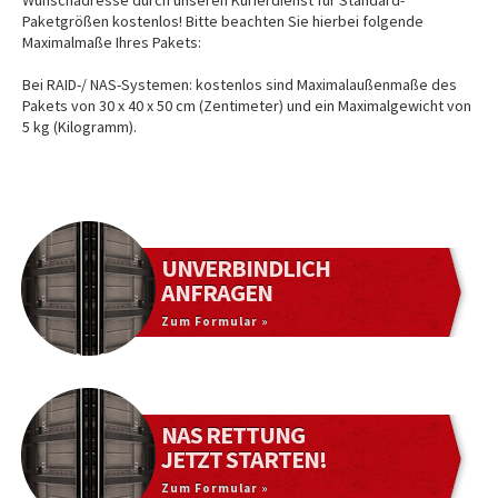
Paketgrößen kostenlos! Bitte beachten Sie hierbei folgende
Maximalmaße Ihres Pakets:
Bei RAID-/ NAS-Systemen: kostenlos sind Maximalaußenmaße des
Pakets von 30 x 40 x 50 cm (Zentimeter) und ein Maximalgewicht von
5 kg (Kilogramm).
UNVERBINDLICH
ANFRAGEN
Zum Formular »
NAS RETTUNG
JETZT STARTEN!
Zum Formular »